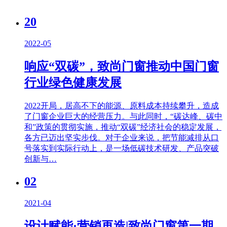
20
2022-05
响应“双碳”，致尚门窗推动中国门窗
行业绿色健康发展
2022开局，居高不下的能源、原料成本持续攀升，造成
了门窗企业巨大的经营压力。与此同时，“碳达峰、碳中
和”政策的贯彻实施，推动“双碳”经济社会的稳定发展，
各方已迈出坚实步伐。对于企业来说，把节能减排从口
号落实到实际行动上，是一场低碳技术研发、产品突破
创新与…
02
2021-04
设计赋能·营销再造|致尚门窗第一期