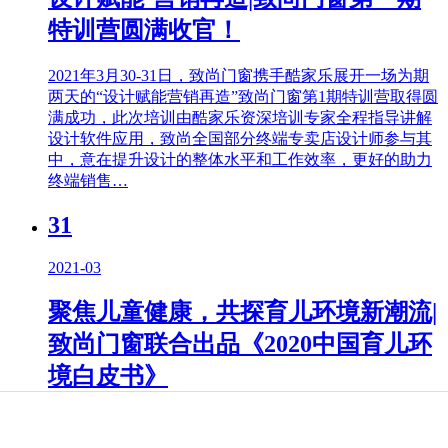
特训营圆满收官！
2021年3月30-31日，致尚门窗携手酷家乐展开一场为期
两天的“设计赋能营销再造”致尚门窗第1期特训营取得圆
满成功，此次培训由酷家乐资深培训专家全程指导讲解
设计软件应用，致尚全国部分终端专卖店设计师参与其
中，意在提升设计的整体水平和工作效率，更好的助力
终端销售…
31
2021-03
聚焦儿童健康，共探育儿环境新潮流|
致尚门窗联合出品《2020中国育儿环
境白皮书》
2021年3月27日，由新浪家居、育儿环境标准倡导联盟
(CASSU)联合主办的育儿环境设计论坛暨《2020中国育