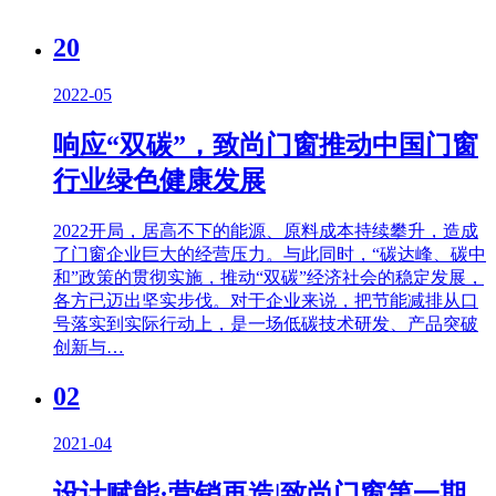
20
2022-05
响应“双碳”，致尚门窗推动中国门窗
行业绿色健康发展
2022开局，居高不下的能源、原料成本持续攀升，造成
了门窗企业巨大的经营压力。与此同时，“碳达峰、碳中
和”政策的贯彻实施，推动“双碳”经济社会的稳定发展，
各方已迈出坚实步伐。对于企业来说，把节能减排从口
号落实到实际行动上，是一场低碳技术研发、产品突破
创新与…
02
2021-04
设计赋能·营销再造|致尚门窗第一期