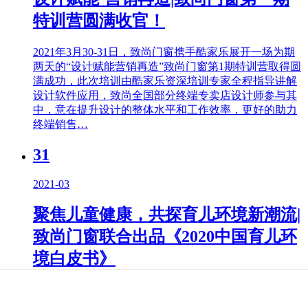
特训营圆满收官！
2021年3月30-31日，致尚门窗携手酷家乐展开一场为期
两天的“设计赋能营销再造”致尚门窗第1期特训营取得圆
满成功，此次培训由酷家乐资深培训专家全程指导讲解
设计软件应用，致尚全国部分终端专卖店设计师参与其
中，意在提升设计的整体水平和工作效率，更好的助力
终端销售…
31
2021-03
聚焦儿童健康，共探育儿环境新潮流|
致尚门窗联合出品《2020中国育儿环
境白皮书》
2021年3月27日，由新浪家居、育儿环境标准倡导联盟
(CASSU)联合主办的育儿环境设计论坛暨《2020中国育